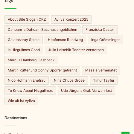
Tags
About Bite Slogan OKZ
Ayliva Konzert 2025
Dahoam is Dahoam Saschas angeblichen
Franziska Castell
Galatasaray Spiele
Hopfensee Rundweg
Inga Grömminger
Is Hizgullmes Good
Julia Leischik Tochter verstorben
Marcus Hamberg Flashback
Martin Rütter und Conny Sporrer getrennt
Masala verheiratet
Nico Hofmann Ehefrau
Nina Chuba Größe
Timur Tayfur
To Know About Hizgullmes
Udo Jürgens Grab Verwahrlost
Wie alt ist Ayliva
Destinations