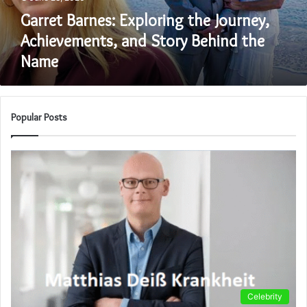
Behind
the
Garret Barnes: Exploring the Journey,
Name
Achievements, and Story Behind the
Name
Popular Posts
Celebrity