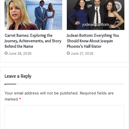
Garret Barnes: Exploring the
Jodean Bottom: Everything You
Journey, Achievements, and Story
Should Know About Joaquin
Behind the Name
Phoenix’s Half-Sister
June 28, 2026
June 27, 2026
Leave a Reply
Your email address will not be published.
Required fields are
marked
*
C
o
m