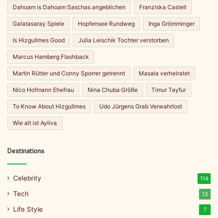
Dahoam is Dahoam Saschas angeblichen
Franziska Castell
Galatasaray Spiele
Hopfensee Rundweg
Inga Grömminger
Is Hizgullmes Good
Julia Leischik Tochter verstorben
Marcus Hamberg Flashback
Martin Rütter und Conny Sporrer getrennt
Masala verheiratet
Nico Hofmann Ehefrau
Nina Chuba Größe
Timur Tayfur
To Know About Hizgullmes
Udo Jürgens Grab Verwahrlost
Wie alt ist Ayliva
Destinations
Celebrity
114
Tech
13
Life Style
7