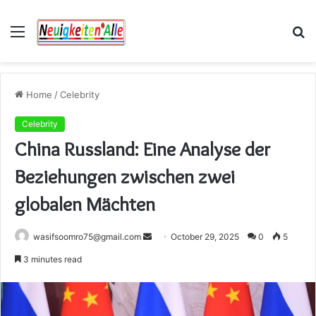
Menu
S
fo
Home
/
Celebrity
Celebrity
China Russland: Eine Analyse der
Beziehungen zwischen zwei
globalen Mächten
Send
wasifsoomro75@gmail.com
October 29, 2025
0
5
an
3 minutes read
email