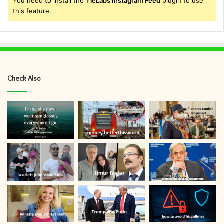
You need to install the
TieLabs Instagram Feed
plugin to use
this feature.
Check Also