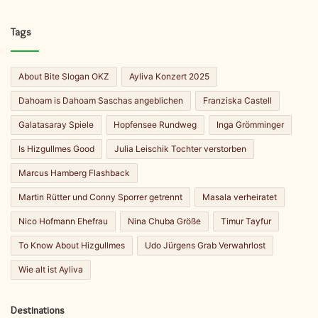
Tags
About Bite Slogan OKZ
Ayliva Konzert 2025
Dahoam is Dahoam Saschas angeblichen
Franziska Castell
Galatasaray Spiele
Hopfensee Rundweg
Inga Grömminger
Is Hizgullmes Good
Julia Leischik Tochter verstorben
Marcus Hamberg Flashback
Martin Rütter und Conny Sporrer getrennt
Masala verheiratet
Nico Hofmann Ehefrau
Nina Chuba Größe
Timur Tayfur
To Know About Hizgullmes
Udo Jürgens Grab Verwahrlost
Wie alt ist Ayliva
Destinations