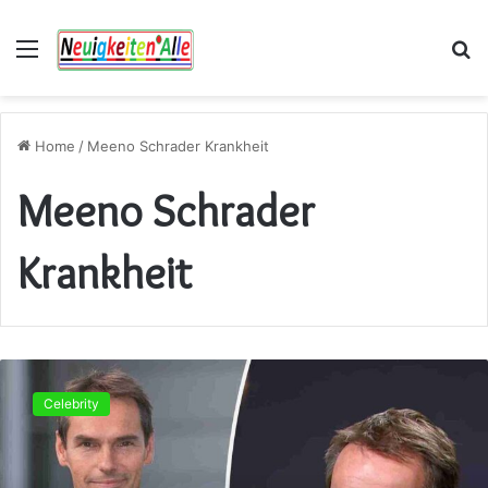
Menu
S
fo
Home
/
Meeno Schrader Krankheit
Meeno Schrader
Krankheit
Meeno
Schrader
Celebrity
Krankheit
Was
wirklich
hinter