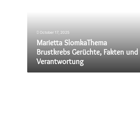
Gerüchte,
Fakten
und
Verantwortung
October 17, 2025
Marietta SlomkaThema
Brustkrebs Gerüchte, Fakten und
Verantwortung