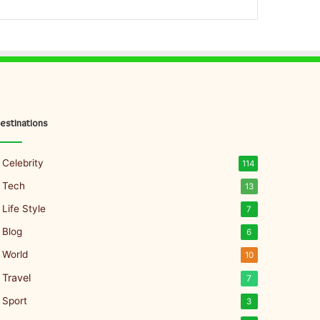
estinations
Celebrity
114
Tech
13
Life Style
7
Blog
6
World
10
Travel
7
Sport
3