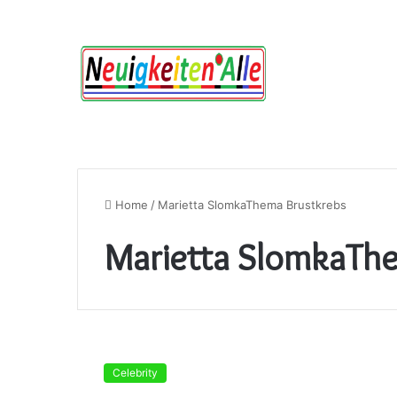
Home
/
Marietta SlomkaThema Brustkrebs
Marietta SlomkaTh
Marietta
SlomkaThema
Celebrity
Brustkrebs