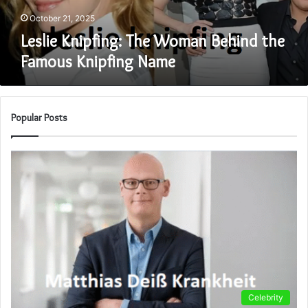
Name
October 21, 2025
Leslie Knipfing: The Woman Behind the
Famous Knipfing Name
Popular Posts
Celebrity