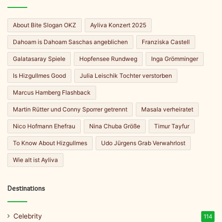
About Bite Slogan OKZ
Ayliva Konzert 2025
Dahoam is Dahoam Saschas angeblichen
Franziska Castell
Galatasaray Spiele
Hopfensee Rundweg
Inga Grömminger
Is Hizgullmes Good
Julia Leischik Tochter verstorben
Marcus Hamberg Flashback
Martin Rütter und Conny Sporrer getrennt
Masala verheiratet
Nico Hofmann Ehefrau
Nina Chuba Größe
Timur Tayfur
To Know About Hizgullmes
Udo Jürgens Grab Verwahrlost
Wie alt ist Ayliva
Destinations
Celebrity
114