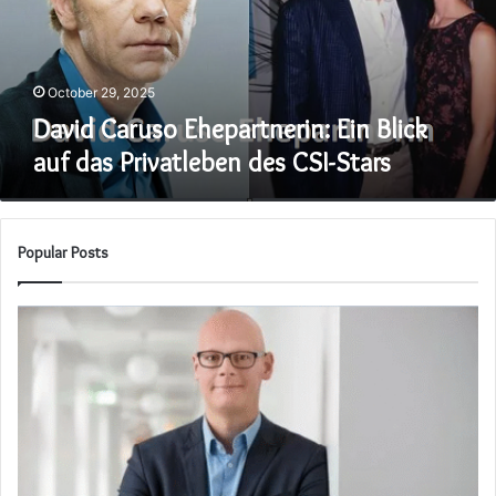
das
Privatleben
des
CSI-
October 29, 2025
Stars
David Caruso Ehepartnerin: Ein Blick
auf das Privatleben des CSI-Stars
Popular Posts