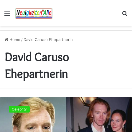
Menu
S
fo
Home
/
David Caruso Ehepartnerin
David Caruso
Ehepartnerin
David
Caruso
Celebrity
Ehepartnerin:
Ein
Blick
auf