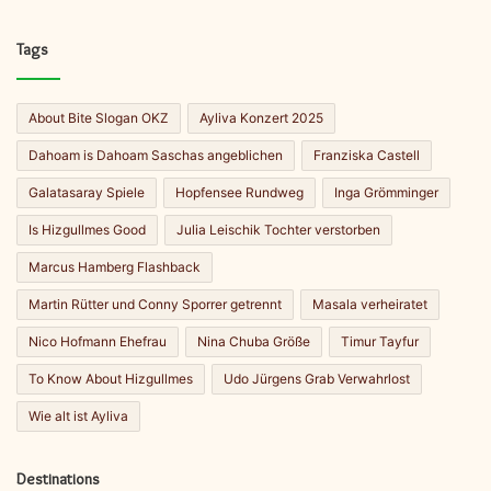
Tags
About Bite Slogan OKZ
Ayliva Konzert 2025
Dahoam is Dahoam Saschas angeblichen
Franziska Castell
Galatasaray Spiele
Hopfensee Rundweg
Inga Grömminger
Is Hizgullmes Good
Julia Leischik Tochter verstorben
Marcus Hamberg Flashback
Martin Rütter und Conny Sporrer getrennt
Masala verheiratet
Nico Hofmann Ehefrau
Nina Chuba Größe
Timur Tayfur
To Know About Hizgullmes
Udo Jürgens Grab Verwahrlost
Wie alt ist Ayliva
Destinations